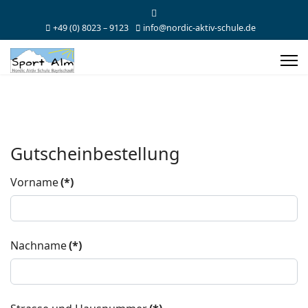
+49 (0) 8023 – 9123
info@nordic-aktiv-schule.de
Gutscheinbestellung
Vorname
(*)
Nachname
(*)