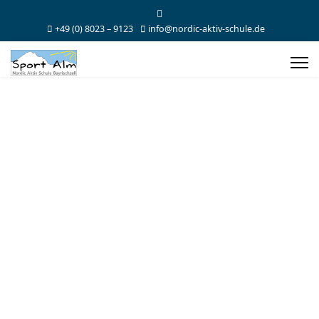
+49 (0) 8023 – 9123
info@nordic-aktiv-schule.de
Loipenträume